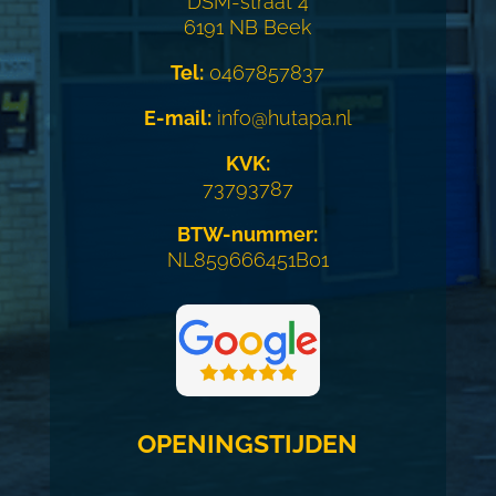
DSM-straat 4
6191 NB Beek
Tel:
0467857837
E-mail:
info@hutapa.nl
KVK:
73793787
BTW-nummer:
NL859666451B01
OPENINGSTIJDEN