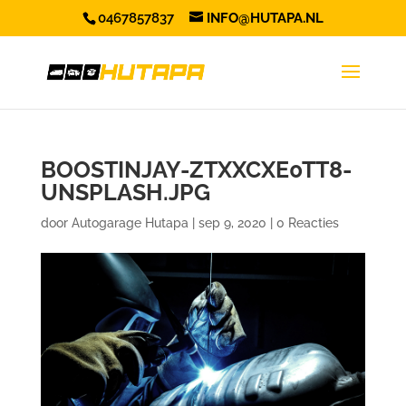
0467857837
INFO@HUTAPA.NL
BOOSTINJAY-ZTXXCXE0TT8-
UNSPLASH.JPG
door
Autogarage Hutapa
|
sep 9, 2020
|
0 Reacties