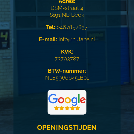
Adres:
DSM-straat 4
6191 NB Beek
Tel:
0467857837
E-mail:
info@hutapa.nl
KVK:
73793787
BTW-nummer:
NL859666451B01
OPENINGSTIJDEN