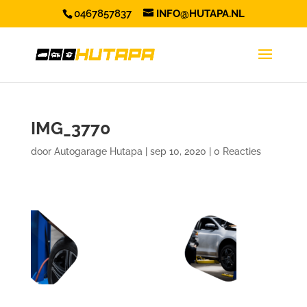
0467857837
INFO@HUTAPA.NL
IMG_3770
door
Autogarage Hutapa
|
sep 10, 2020
|
0 Reacties