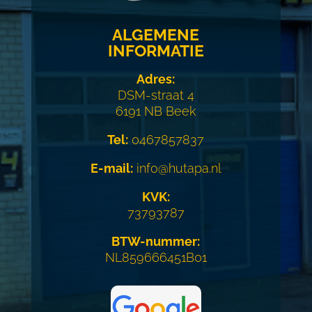
ALGEMENE
INFORMATIE
Adres:
DSM-straat 4
6191 NB Beek
Tel:
0467857837
E-mail:
info@hutapa.nl
KVK:
73793787
BTW-nummer:
NL859666451B01