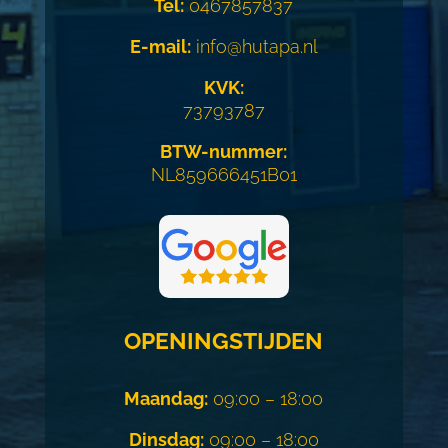
Tel:
0467857837
E-mail:
info@hutapa.nl
KVK:
73793787
BTW-nummer:
NL859666451B01
OPENINGSTIJDEN
Maandag:
09:00 – 18:00
Dinsdag:
09:00 – 18:00