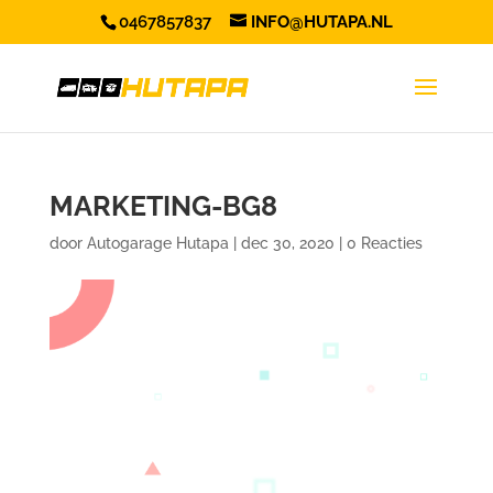
0467857837
INFO@HUTAPA.NL
MARKETING-BG8
door
Autogarage Hutapa
|
dec 30, 2020
|
0 Reacties