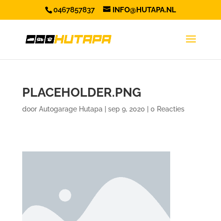
0467857837
INFO@HUTAPA.NL
PLACEHOLDER.PNG
door
Autogarage Hutapa
|
sep 9, 2020
|
0 Reacties