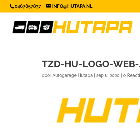
0467857837
INFO@HUTAPA.NL
TZD-HU-LOGO-WEB-
door
Autogarage Hutapa
|
sep 8, 2020
|
0 React