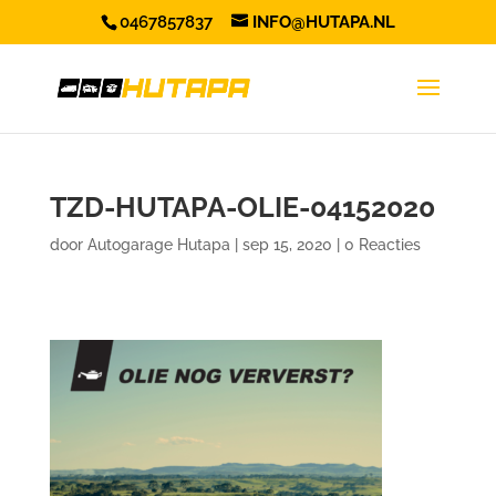
0467857837
INFO@HUTAPA.NL
TZD-HUTAPA-OLIE-04152020
door
Autogarage Hutapa
|
sep 15, 2020
|
0 Reacties